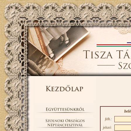
bel
felh.:
jelszó: