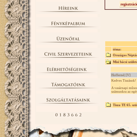
regisztráci
téma:
Országos Néptán
Misi bácsi szüle
Hofferné| [V]
Kedves Tiszások!
A vasárnapi műsor
számunkra az egé
Tisza TE 65. szü