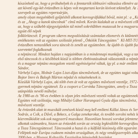
köszönhető az, hogy a próbahelyek és a fenntartók többszöri változása ellenére az 
azt követő egy-két évtizedben is képes volt megtartani korán kivívott tekintélyét
szerepelt az együttes repertoárján,
amely olyan megyénkbeli gyűjtésből alkotott koreográfiákkal bővül, mint pl.: a „
és az „Ahogy a kunok táncolnak” című művek. Korán kialakult az a művészeti célki
az, hogy a szűkebb tájegységünkön túl minél sokrétűbben mutassuk be a magyars
együtt élő népek
folklórkincsét. E program sikeres megvalósítását számtalan elismerés és kitűntetés
emlékezetes volt az együttes szólistáit jelentő „Ötkölök Táncegyüttes” KI-MIT-T
évtizedben nemzedékek sora táncolt és zenélt az együttesben. Az újabb és újabb f
szeretettel foglalkoznak
a néptánccal. Mindezt hajdan s napjainkban is a mindennapi munkájuk, vagy a tan
első táncosok és a későbbiek közül is többen élethivatásuknak választották a népt
és a magyar néptánc-mozgalom vezető egyéniségeivé váltak, így pl. a már említett
Sándor,
Várhelyi Lajos, Molnár Lajos Liszt-díjas táncművészek, de az együttes tagjai vol
Bojtor Imre és Balogh Márton népdal és nótaénekesek is.
Közülük Várhelyi Lajos, aki több éven át volt az együttes művészeti vezetője, 1972
gyermek néptánc együttesét. Ez a csoport a Corvinka Táncegyüttes, amely a Tisza
utánpótlás nevelő műhelye.
Az 1980-as és '90-es években is olyan jeles művészeti vezetői voltak az együttesnek
Együttes volt szólistája, vagy Mihályi Gábor Harangozó Gyula díjas táncművész, a
művészeti vezetője.
Az évtizedek alatt itt muzsikált zenészek közül meg kell említeni Kállai János és S
Sodrás, a Csík, a Dűvő, a Bekecs, a Galga zenekarokat, és tovább sorolni nehéz
közreműködött sok-sok nagyszerű muzsikust. Hasonlóan hosszú sorokat jelentene 
alkottak számunkra, hiszen az évtizedek során az ország legkiválóbb koreográfu
a Tisza Táncegyüttessel. Táncosaink a hazai és a külföldi közönség előtt egyaránt
Felléptek már Európa csaknem minden országában, és négy vendégszereplés alka
2000-ben, a Magyar Kulturális Fesztiválon képviselték hazánkat.