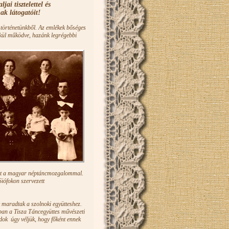
ai tisztelettel és
ak látogatóit!
történetünkből. Az emlékek bőséges
lkül működve, hazánk legrégebbi
üket a magyar néptáncmozgalommal.
Siófokon szervezett
 maradtak a szolnoki együtteshez.
ban a Tisza Táncegyüttes művészeti
dok úgy véljük, hogy főként ennek