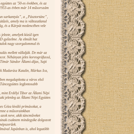
együttes az '50-es években, és az
. Az 1953-as évben már 14 műsorszám
Kun sarkantyús”, a „Pásztortánc”,
tűzés, amely ma is változatlanul
ág, és a Kárpát medencében vele
 jelezte, amelyek közül igen
UD győzelme. Az elmúlt hat
iatalok nagy szorgalommal és
ulás mellett vállalják. De már az
áncot. Néhányan jeles koreográfussá,
 Tímár Sándor Állami-díjas, Sajti
tak Madarász Katalin, Márkus Ica,
-ben megalapította a város első
 Táncegyüttes legfontosabb
, mint Erdélyi Tibor az Állami Népi
ki jelenleg az Állami Népi Együttes
eres Géza kiváló prímásokat, a
 lenne a műsorainkban
azok neve, akik táncműveket
sainak csaknem mindegyike dolgozott
 népszerűek.
lmával Japánban is, ahol legutóbb