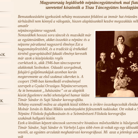
Magyarország legidősebb néptáncegyüttesének mai fiatalj
szeretettel köszöntik a Tisza Táncegyüttes honlapján
Bemutatkozásként igyekszünk néhány mozzanatot felidézni az immár hat évtizedes 
tárházából nem könnyű a válogatás, hiszen alapításunktól kezdve megszakítás né
amatőr
néptáncegyüttese vagyunk.
Nemzedékek hosszú sora táncolt és muzsikált már
az együttesünkben, akiket összeköt a néptánc és a
népzene páratlanul nagyszerű élménye.Ezt a
hagyományőrzésből, és a tradíciót új értékekkel
történő gyarapításából fakadó élményt keresték
már azok a középiskolás regős
cserkészek is, akik 1946-ban tánccsoportot
alakítottak Szolnokon. Odaadó szorgalmuk,
falujáró gyűjtőmunkájuk azonban korán
megteremtette az első szakmai sikereket is. A
csoport 1948-ban kiemelkedő eredménnyel
szerepelt a Gyulai Országos Néptáncversenyen.
Az itt bemutatott „Juhásztánc”-ot az alapítók
között figyelemre méltó tehetségével hamar kitűnt
Tímár Sándor és Sajti Sándor koreografálta.
Néhány esztendő múlva az alapítók közül többen is örökre összekapcsolták élet
Molnár István és Rábai Miklós tanítványaként fejlesztették tudásukat. Ott voltak a 
Néptánc Főiskola foglalkozásain és a Színművészeti Főiskola koreográfus
szakának hallgatói között.
Ezek a kiválóan képzett táncosok szerencsére hivatásos művészekként is hűségesek
Tímár Sándor, Sajti Sándor és Várhelyi Lajos több éven át voltak egy-egy időszak
vezetői, az együttes arculatát meghatározó koreográfusai. Mi azaz a jelenlegi utó
volt